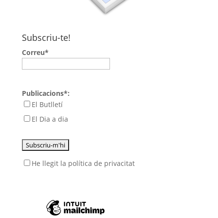
Subscriu-te!
Correu*
Publicacions*:
El Butlletí
El Dia a dia
He llegit
la política de privacitat