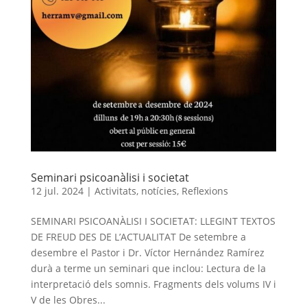
Seminari psicoanàlisi i societat
12 jul. 2024
|
Activitats
,
notícies
,
Reflexions
SEMINARI PSICOANÀLISI I SOCIETAT: LLEGINT TEXTOS
DE FREUD DES DE L’ACTUALITAT De setembre a
desembre el Pastor i Dr. Víctor Hernández Ramírez
durà a terme un seminari que inclou: Lectura de la
interpretació dels somnis. Fragments dels volums IV i
V de les Obres...