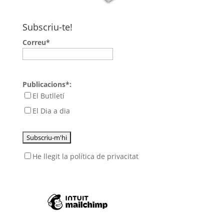
Subscriu-te!
Correu*
Publicacions*:
El Butlletí
El Dia a dia
He llegit
la política de privacitat