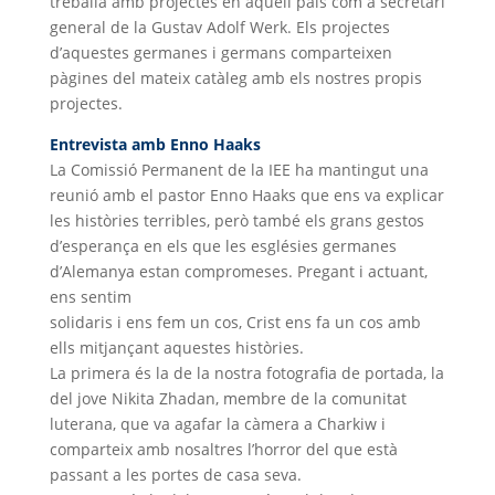
treballa amb projectes en aquell país com a secretari
general de la Gustav Adolf Werk. Els projectes
d’aquestes germanes i germans comparteixen
pàgines del mateix catàleg amb els nostres propis
projectes.
Entrevista amb Enno Haaks
La Comissió Permanent de la IEE ha mantingut una
reunió amb el pastor Enno Haaks que ens va explicar
les històries terribles, però també els grans gestos
d’esperança en els que les esglésies germanes
d’Alemanya estan compromeses. Pregant i actuant,
ens sentim
solidaris i ens fem un cos, Crist ens fa un cos amb
ells mitjançant aquestes històries.
La primera és la de la nostra fotografia de portada, la
del jove Nikita Zhadan, membre de la comunitat
luterana, que va agafar la càmera a Charkiw i
comparteix amb nosaltres l’horror del que està
passant a les portes de casa seva.