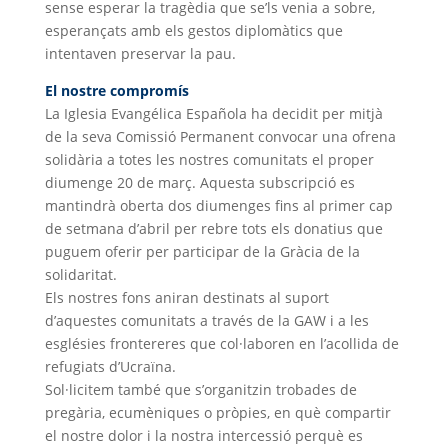
sense esperar la tragèdia que se’ls venia a sobre,
esperançats amb els gestos diplomàtics que
intentaven preservar la pau.
El nostre compromís
La Iglesia Evangélica Española ha decidit per mitjà
de la seva Comissió Permanent convocar una ofrena
solidària a totes les nostres comunitats el proper
diumenge 20 de març. Aquesta subscripció es
mantindrà oberta dos diumenges fins al primer cap
de setmana d’abril per rebre tots els donatius que
puguem oferir per participar de la Gràcia de la
solidaritat.
Els nostres fons aniran destinats al suport
d’aquestes comunitats a través de la GAW i a les
esglésies frontereres que col·laboren en l’acollida de
refugiats d’Ucraïna.
Sol·licitem també que s’organitzin trobades de
pregària, ecumèniques o pròpies, en què compartir
el nostre dolor i la nostra intercessió perquè es