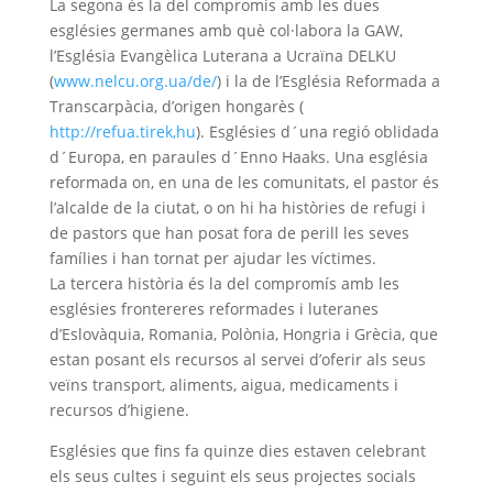
La segona és la del compromís amb les dues
esglésies germanes amb què col·labora la GAW,
l’Església Evangèlica Luterana a Ucraïna DELKU
(
www.nelcu.org.ua/de/
) i la de l’Església Reformada a
Transcarpàcia, d’origen hongarès (
http://refua.tirek,hu
). Esglésies d´una regió oblidada
d´Europa, en paraules d´Enno Haaks. Una església
reformada on, en una de les comunitats, el pastor és
l’alcalde de la ciutat, o on hi ha històries de refugi i
de pastors que han posat fora de perill les seves
famílies i han tornat per ajudar les víctimes.
La tercera història és la del compromís amb les
esglésies frontereres reformades i luteranes
d’Eslovàquia, Romania, Polònia, Hongria i Grècia, que
estan posant els recursos al servei d’oferir als seus
veïns transport, aliments, aigua, medicaments i
recursos d’higiene.
Esglésies que fins fa quinze dies estaven celebrant
els seus cultes i seguint els seus projectes socials