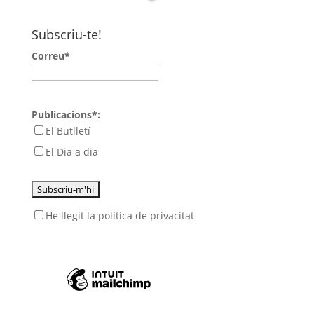
Subscriu-te!
Correu*
Publicacions*:
El Butlletí
El Dia a dia
He llegit
la política de privacitat