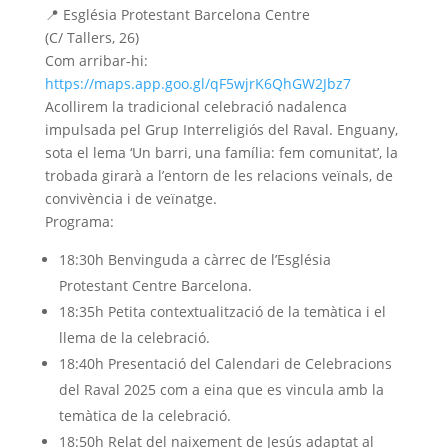
📍 Església Protestant Barcelona Centre
(C/ Tallers, 26)
Com arribar-hi:
https://maps.app.goo.gl/qF5wjrK6QhGW2Jbz7
Acollirem la tradicional celebració nadalenca
impulsada pel Grup Interreligiós del Raval. Enguany,
sota el lema ‘Un barri, una família: fem comunitat’, la
trobada girarà a l’entorn de les relacions veïnals, de
convivència i de veïnatge.
Programa:
18:30h Benvinguda a càrrec de l’Església
Protestant Centre Barcelona.
18:35h Petita contextualització de la temàtica i el
llema de la celebració.
18:40h Presentació del Calendari de Celebracions
del Raval 2025 com a eina que es vincula amb la
temàtica de la celebració.
18:50h Relat del naixement de Jesús adaptat al