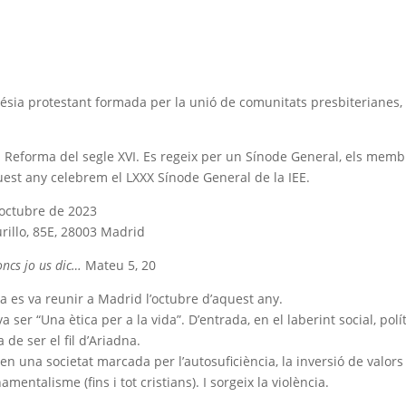
glésia protestant formada per la unió de comunitats presbiterianes,
a Reforma del segle XVI. Es regeix per un Sínode General, els mem
uest any celebrem el LXXX Sínode General de la IEE.
’octubre de 2023
urillo, 85E, 28003 Madrid
Doncs jo us dic…
Mateu 5, 20
a es va reunir a Madrid l’octubre d’aquest any.
ser “Una ètica per a la vida”. D’entrada, en el laberint social, polít
 de ser el fil d’Ariadna.
a en una societat marcada per l’autosuficiència, la inversió de valors 
entalisme (fins i tot cristians). I sorgeix la violència.