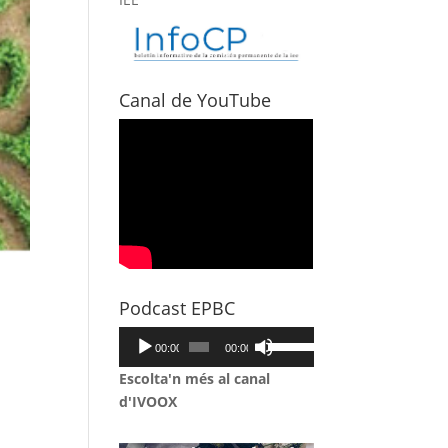
Canal de YouTube
Podcast EPBC
Reproductor
Feu
00:00
00:00
d'àudio
servir
Escolta'n més al canal
les
d'IVOOX
tecles
de