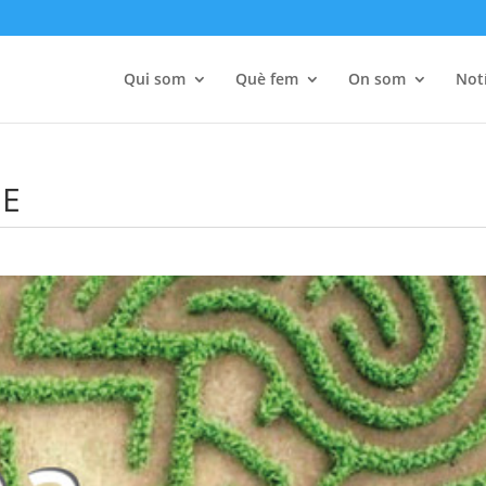
Qui som
Què fem
On som
Notí
EE