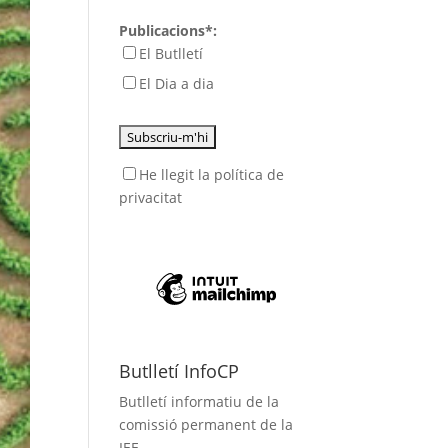
Publicacions*:
El Butlletí
El Dia a dia
He llegit
la política de
privacitat
Butlletí InfoCP
Butlletí informatiu de la
comissió permanent de la
IEE