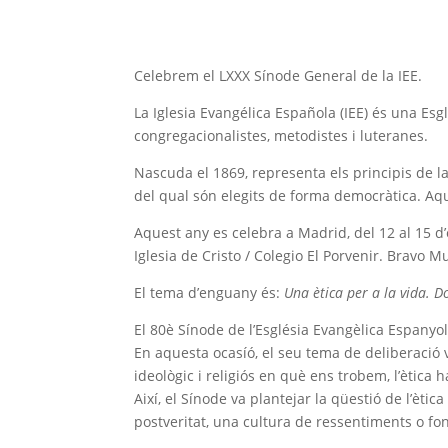
Celebrem el LXXX Sínode General de la IEE.
La Iglesia Evangélica Española (IEE) és una Es
congregacionalistes, metodistes i luteranes.
Nascuda el 1869, representa els principis de l
del qual són elegits de forma democràtica. Aq
Aquest any es celebra a Madrid, del 12 al 15 d
Iglesia de Cristo / Colegio El Porvenir. Bravo M
El tema d’enguany és:
Una ètica per a la vida. 
El 80è Sínode de l’Església Evangèlica Espanyol
En aquesta ocasíó, el seu tema de deliberació va 
ideològic i religiós en què ens trobem, l’ètica ha
Així, el Sínode va plantejar la qüestió de l’ètic
postveritat, una cultura de ressentiments o fonam