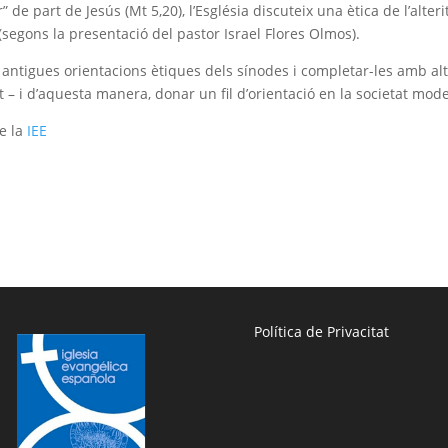
” de part de Jesús (Mt 5,20), l’Església discuteix una ètica de l’alteri
 (segons la presentació del pastor Israel Flores Olmos).
es antigues orientacions ètiques dels sínodes i completar-les amb al
t – i d’aquesta manera, donar un fil d’orientació en la societat mod
e la
IEE
Política de Privacitat