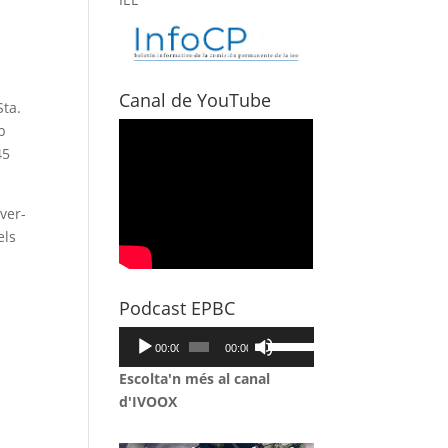
Canal de YouTube
Sta.
b
45
ver-
els
Podcast EPBC
Reproductor
Feu
00:00
00:00
d'àudio
servir
Escolta'n més al canal
les
d'IVOOX
tecles
de