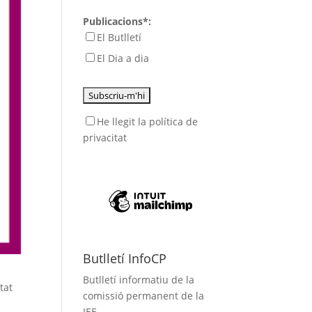
Publicacions*:
El Butlletí
El Dia a dia
He llegit
la política de
privacitat
Butlletí InfoCP
Butlletí informatiu de la
tat
comissió permanent de la
IEE