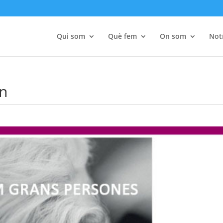
Qui som
Què fem
On som
Notí
an