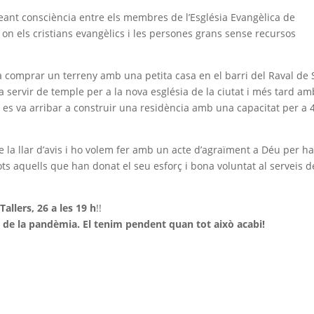
eant consciència entre els membres de l’Església Evangèlica de
 on els cristians evangèlics i les persones grans sense recursos
 a comprar un terreny amb una petita casa en el barri del Raval de 
a servir de temple per a la nova església de la ciutat i més tard am
 es va arribar a construir una residència amb una capacitat per a 
 la llar d’avis i ho volem fer amb un acte d’agraïment a Déu per ha
ts aquells que han donat el seu esforç i bona voluntat al serveis d
Tallers, 26 a les 19 h
!!
a de la pandèmia. El tenim pendent quan tot això acabi!